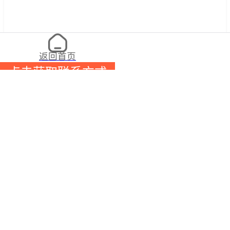
返回首页
点击获取联系方式
张
/ 先生
【查看需要80金
176****4779