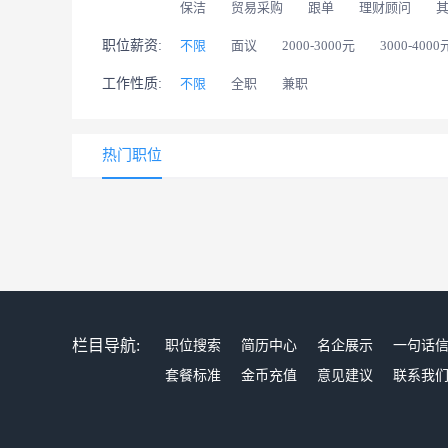
保洁
贸易采购
跟单
理财顾问
职位薪资:
不限
面议
2000-3000元
3000-4000
工作性质:
不限
全职
兼职
热门职位
栏目导航:
职位搜索
简历中心
名企展示
一句话
套餐标准
金币充值
意见建议
联系我